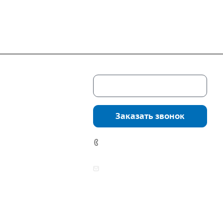
Скачать каталог
г. Екатеринбург,
соцкого, 4б, оф.
Заказать звонок
водство:
г.
инбург, ул.
7 (922) 178-81-77
нга, дом 7ч
аботы:
zakaz@mpo-prometey.ru
т.: с 9:00 до 18:00
info@mpo-prometey.ru
Вс.: выходные