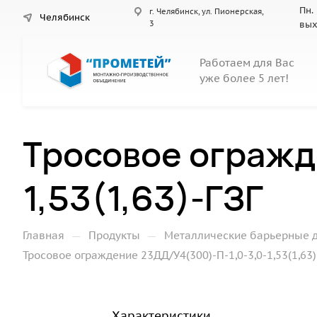
Пн. 
г. Челябинск, ул. Пионерская,
Челябинск
3
вы
Работаем для Вас
уже более 5 лет!
Тросовое огражд
1,53(1,63)-ГЗГ
—
—
Главная
Продукты
Металлические барьерные 
Тросовое ограждение 23ДД/У4(300)-П-1,0-3,0-1,53(1,63)
Характеристики