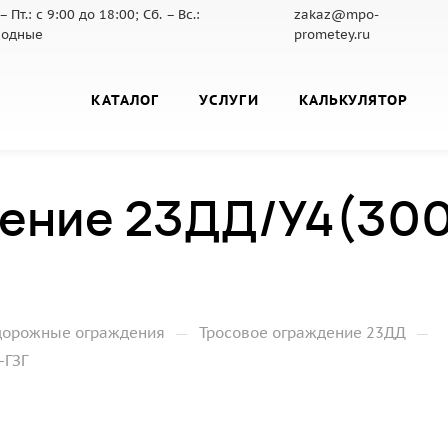
– Пт.: с 9:00 до 18:00; Сб. – Вс.:
zakaz@mpo-
ходные
prometey.ru
КАТАЛОГ
УСЛУГИ
КАЛЬКУЛЯТОР
ение 23ДД/У4(300)
—
—
дорожные ограждения
Тросовое ограждение 23ДД
-ГЗГ