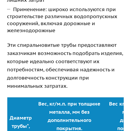
лишних затрат
Применение: широко используются при
строительстве различных водопропускных
сооружений, включая дорожные и
железнодорожные
Эти спиральновитые трубы предоставляют
заказчикам возможность подобрать изделия,
которые идеально соответствуют их
потребностям, обеспечивая надежность и
долговечность конструкции при
минимальных затратах.
Вес, кг/м.п. при толщине
Вес кг/м
металла, мм без
мет
Диаметр
дополнительного
дву
трубы*,
покрытия.
покр